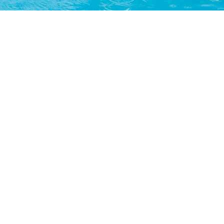
Club
Sponsor
werden