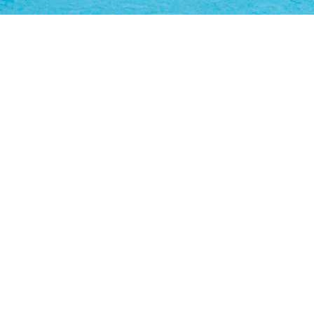
wil
e 10
fach
swil
ch.ch
hutz
dliswil