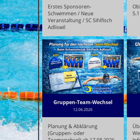
Erstes Sponsoren-
Ob
Schwimmen / Neue
5.
Veranstaltung / SC Sihlfisch
Adliswil
Gruppen-Team-Wechsel
12.06.2026
Planung & Abklärung
Üb
(Gruppen- oder
We
Teamwechsel) ab 17.08.2026
Inf