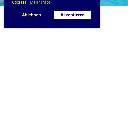
Cookies.
Mehr Infos
Ablehnen
Akzeptieren
SC Sihlfisch Adlis
Schwimmbad im Tal, Talstrass
Post
CH-8134 Adli
Kontakt
|
info@sihlfis
Impressum
|
Datensc
© 2026 - Sihlfisch A