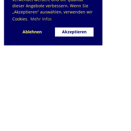
dieser Angebote verbessern. Wenn Sie
„Akzeptieren“ auswählen, verwenden wir
Cookies.
Mehr Infos
Ablehnen
Akzeptieren
SC Sihlfisch Adliswil
Schwimmbad im Tal, Talstrasse 10
Postfach
CH-8134 Adliswil
Kontakt
|
info@sihlfisch.ch
Impressum
|
Datenschutz
© 2026 - Sihlfisch Adliswil