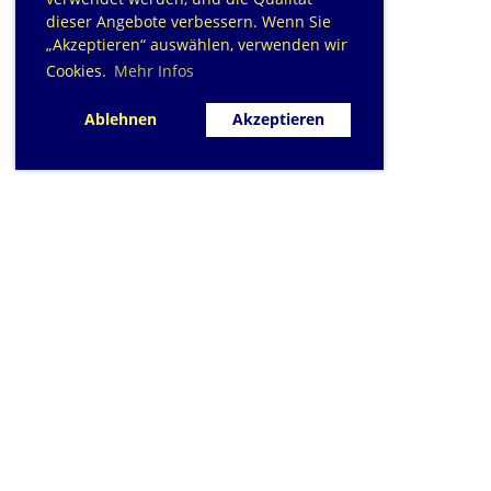
dieser Angebote verbessern. Wenn Sie
„Akzeptieren“ auswählen, verwenden wir
Cookies.
Mehr Infos
Ablehnen
Akzeptieren
SC Sihlfisch Adliswil
Schwimmbad im Tal, Talstrasse 10
Postfach
CH-8134 Adliswil
Kontakt
|
info@sihlfisch.ch
Impressum
|
Datenschutz
© 2026 - Sihlfisch Adliswil