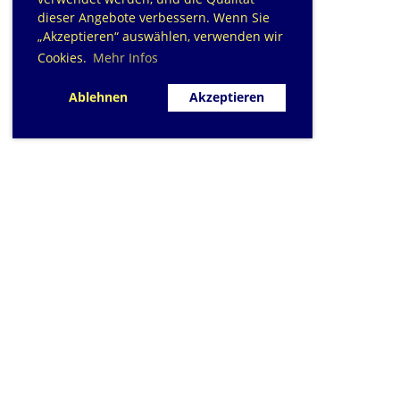
dieser Angebote verbessern. Wenn Sie
„Akzeptieren“ auswählen, verwenden wir
Cookies.
Mehr Infos
Ablehnen
Akzeptieren
SC Sihlfisch Adliswil
Schwimmbad im Tal, Talstrasse 10
Postfach
CH-8134 Adliswil
Kontakt
|
info@sihlfisch.ch
Impressum
|
Datenschutz
© 2026 - Sihlfisch Adliswil