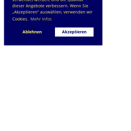
dieser Angebote verbessern. Wenn Sie
„Akzeptieren“ auswählen, verwenden wir
Cookies.
Mehr Infos
Ablehnen
Akzeptieren
SC Sihlfisch Adliswil
Schwimmbad im Tal, Talstrasse 10
Postfach
CH-8134 Adliswil
Kontakt
|
info@sihlfisch.ch
Impressum
|
Datenschutz
© 2026 - Sihlfisch Adliswil