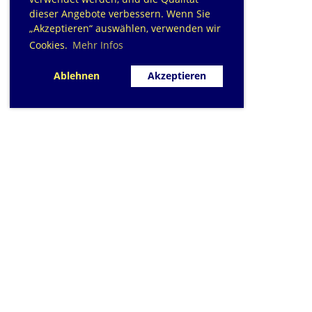
dieser Angebote verbessern. Wenn Sie
„Akzeptieren“ auswählen, verwenden wir
Cookies.
Mehr Infos
Ablehnen
Akzeptieren
SC Sihlfisch Adliswil
Schwimmbad im Tal, Talstrasse 10
Postfach
CH-8134 Adliswil
Kontakt
|
info@sihlfisch.ch
Impressum
|
Datenschutz
© 2026 - Sihlfisch Adliswil