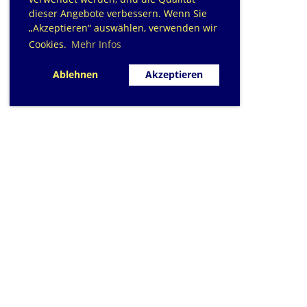
dieser Angebote verbessern. Wenn Sie
„Akzeptieren“ auswählen, verwenden wir
Cookies.
Mehr Infos
Ablehnen
Akzeptieren
SC Sihlfisch Adliswil
Schwimmbad im Tal, Talstrasse 10
Postfach
CH-8134 Adliswil
Kontakt
|
info@sihlfisch.ch
Impressum
|
Datenschutz
© 2026 - Sihlfisch Adliswil