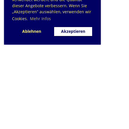
dieser Angebote verbessern. Wenn Sie
„Akzeptieren“ auswählen, verwenden wir
Cookies.
Mehr Infos
Ablehnen
Akzeptieren
SC Sihlfisch Adliswil
Schwimmbad im Tal, Talstrasse 10
Postfach
CH-8134 Adliswil
Kontakt
|
info@sihlfisch.ch
Impressum
|
Datenschutz
© 2026 - Sihlfisch Adliswil