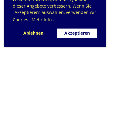
dieser Angebote verbessern. Wenn Sie
„Akzeptieren“ auswählen, verwenden wir
Cookies.
Mehr Infos
Ablehnen
Akzeptieren
SC Sihlfisch Adliswil
Schwimmbad im Tal, Talstrasse 10
Postfach
CH-8134 Adliswil
Kontakt
|
info@sihlfisch.ch
Impressum
|
Datenschutz
© 2026 - Sihlfisch Adliswil