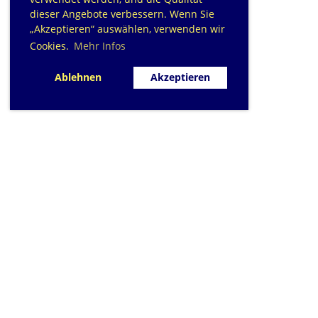
dieser Angebote verbessern. Wenn Sie
„Akzeptieren“ auswählen, verwenden wir
Cookies.
Mehr Infos
Ablehnen
Akzeptieren
SC Sihlfisch Adliswil
Schwimmbad im Tal, Talstrasse 10
Postfach
CH-8134 Adliswil
Kontakt
|
info@sihlfisch.ch
Impressum
|
Datenschutz
© 2026 - Sihlfisch Adliswil