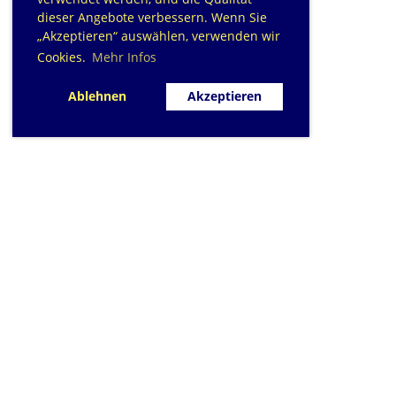
dieser Angebote verbessern. Wenn Sie
„Akzeptieren“ auswählen, verwenden wir
Cookies.
Mehr Infos
Ablehnen
Akzeptieren
SC Sihlfisch Adliswil
Schwimmbad im Tal, Talstrasse 10
Postfach
CH-8134 Adliswil
Kontakt
|
info@sihlfisch.ch
Impressum
|
Datenschutz
© 2026 - Sihlfisch Adliswil