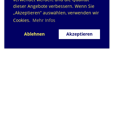
dieser Angebote verbessern. Wenn Sie
„Akzeptieren“ auswählen, verwenden wir
Cookies.
Mehr Infos
Ablehnen
Akzeptieren
SC Sihlfisch Adliswil
Schwimmbad im Tal, Talstrasse 10
Postfach
CH-8134 Adliswil
Kontakt
|
info@sihlfisch.ch
Impressum
|
Datenschutz
© 2026 - Sihlfisch Adliswil