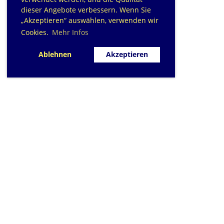
dieser Angebote verbessern. Wenn Sie
„Akzeptieren“ auswählen, verwenden wir
Cookies.
Mehr Infos
Ablehnen
Akzeptieren
SC Sihlfisch Adliswil
Schwimmbad im Tal, Talstrasse 10
Postfach
CH-8134 Adliswil
Kontakt
|
info@sihlfisch.ch
Impressum
|
Datenschutz
© 2026 - Sihlfisch Adliswil