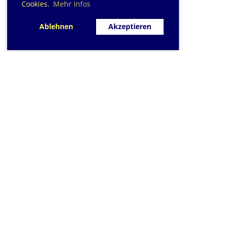
Cookies.
Mehr Infos
Ablehnen
Akzeptieren
SC Sihlfisch Adlis
Schwimmbad im Tal, Talstrass
Post
CH-8134 Adli
Kontakt
|
info@sihlfis
Impressum
|
Datensc
© 2026 - Sihlfisch A