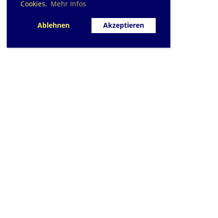
Cookies.
Mehr Infos
Ablehnen
Akzeptieren
SC Sihlfisch Adlis
Schwimmbad im Tal, Talstrass
Post
CH-8134 Adli
Kontakt
|
info@sihlfis
Impressum
|
Datensc
© 2026 - Sihlfisch A