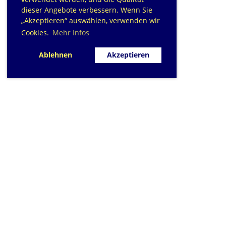
dieser Angebote verbessern. Wenn Sie
„Akzeptieren“ auswählen, verwenden wir
Cookies.
Mehr Infos
Ablehnen
Akzeptieren
SC Sihlfisch Adliswil
Schwimmbad im Tal, Talstrasse 10
Postfach
CH-8134 Adliswil
Kontakt
|
info@sihlfisch.ch
Impressum
|
Datenschutz
© 2026 - Sihlfisch Adliswil