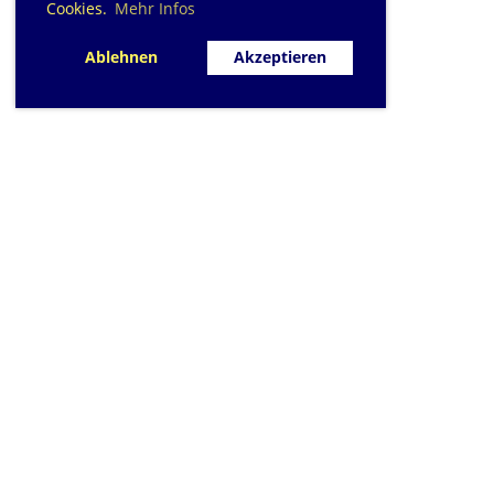
Cookies.
Mehr Infos
Ablehnen
Akzeptieren
SC Sihlfisch Adlis
Schwimmbad im Tal, Talstrass
Post
CH-8134 Adli
Kontakt
|
info@sihlfis
Impressum
|
Datensc
© 2026 - Sihlfisch A