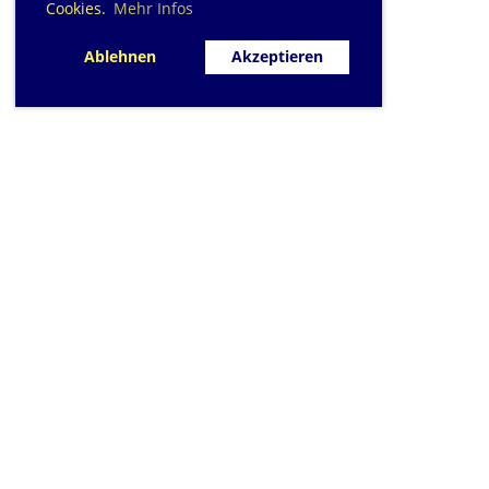
Cookies.
Mehr Infos
Ablehnen
Akzeptieren
SC Sihlfisch Adlis
Schwimmbad im Tal, Talstrass
Post
CH-8134 Adli
Kontakt
|
info@sihlfis
Impressum
|
Datensc
© 2026 - Sihlfisch A