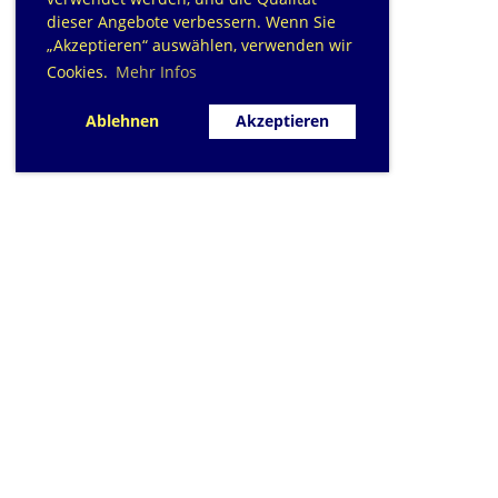
dieser Angebote verbessern. Wenn Sie
„Akzeptieren“ auswählen, verwenden wir
Cookies.
Mehr Infos
Ablehnen
Akzeptieren
SC Sihlfisch Adliswil
Schwimmbad im Tal, Talstrasse 10
Postfach
CH-8134 Adliswil
Kontakt
|
info@sihlfisch.ch
Impressum
|
Datenschutz
© 2026 - Sihlfisch Adliswil