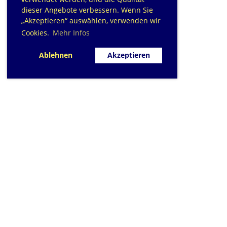
dieser Angebote verbessern. Wenn Sie
„Akzeptieren“ auswählen, verwenden wir
Cookies.
Mehr Infos
Ablehnen
Akzeptieren
SC Sihlfisch Adliswil
Schwimmbad im Tal, Talstrasse 10
Postfach
CH-8134 Adliswil
Kontakt
|
info@sihlfisch.ch
Impressum
|
Datenschutz
© 2026 - Sihlfisch Adliswil