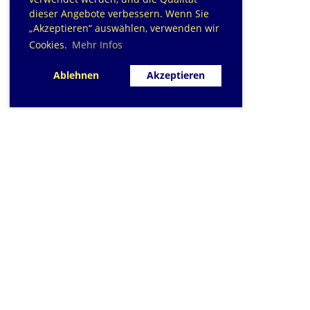
dieser Angebote verbessern. Wenn Sie
„Akzeptieren“ auswählen, verwenden wir
Cookies.
Mehr Infos
Ablehnen
Akzeptieren
SC Sihlfisch Adliswil
Schwimmbad im Tal, Talstrasse 10
Postfach
CH-8134 Adliswil
Kontakt
|
info@sihlfisch.ch
Impressum
|
Datenschutz
© 2026 - Sihlfisch Adliswil