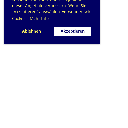
dieser Angebote verbessern. Wenn Sie
„Akzeptieren“ auswählen, verwenden wir
Cookies.
Mehr Infos
Ablehnen
Akzeptieren
SC Sihlfisch Adliswil
Schwimmbad im Tal, Talstrasse 10
Postfach
CH-8134 Adliswil
Kontakt
|
info@sihlfisch.ch
Impressum
|
Datenschutz
© 2026 - Sihlfisch Adliswil