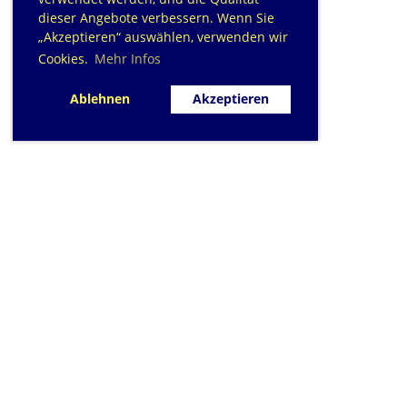
dieser Angebote verbessern. Wenn Sie
„Akzeptieren“ auswählen, verwenden wir
Cookies.
Mehr Infos
Ablehnen
Akzeptieren
SC Sihlfisch Adliswil
Schwimmbad im Tal, Talstrasse 10
Postfach
CH-8134 Adliswil
Kontakt
|
info@sihlfisch.ch
Impressum
|
Datenschutz
© 2026 - Sihlfisch Adliswil