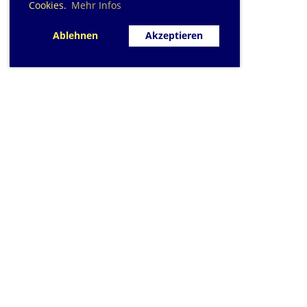
Cookies.
Mehr Infos
Ablehnen
Akzeptieren
SC Sihlfisch Adlis
Schwimmbad im Tal, Talstrass
Post
CH-8134 Adli
Kontakt
|
info@sihlfis
Impressum
|
Datensc
© 2026 - Sihlfisch A