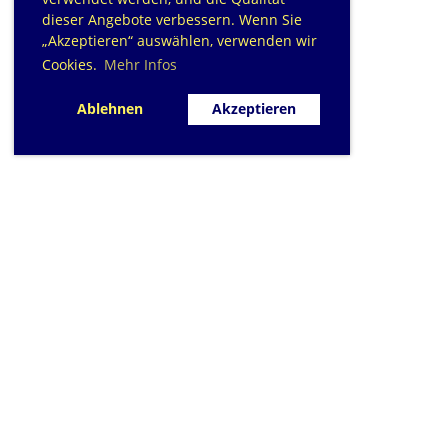
dieser Angebote verbessern. Wenn Sie
„Akzeptieren“ auswählen, verwenden wir
Cookies.
Mehr Infos
Ablehnen
Akzeptieren
SC Sihlfisch Adliswil
Schwimmbad im Tal, Talstrasse 10
Postfach
CH-8134 Adliswil
Kontakt
|
info@sihlfisch.ch
Impressum
|
Datenschutz
© 2026 - Sihlfisch Adliswil