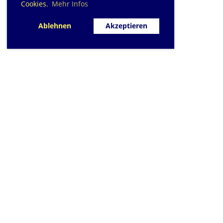
Cookies.
Mehr Infos
Ablehnen
Akzeptieren
SC Sihlfisch Adlis
Schwimmbad im Tal, Talstrass
Post
CH-8134 Adli
Kontakt
|
info@sihlfis
Impressum
|
Datensc
© 2026 - Sihlfisch A