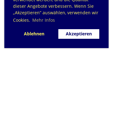
dieser Angebote verbessern. Wenn Sie
„Akzeptieren“ auswählen, verwenden wir
Cookies.
Mehr Infos
Ablehnen
Akzeptieren
SC Sihlfisch Adliswil
Schwimmbad im Tal, Talstrasse 10
Postfach
CH-8134 Adliswil
Kontakt
|
info@sihlfisch.ch
Impressum
|
Datenschutz
© 2026 - Sihlfisch Adliswil