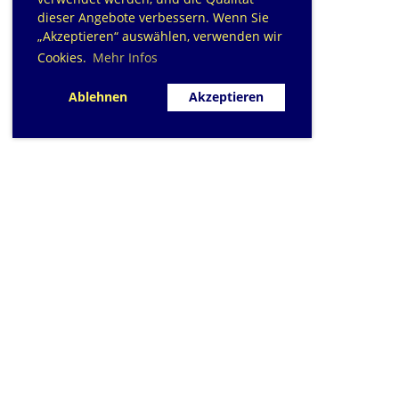
dieser Angebote verbessern. Wenn Sie
„Akzeptieren“ auswählen, verwenden wir
Cookies.
Mehr Infos
Ablehnen
Akzeptieren
SC Sihlfisch Adliswil
Schwimmbad im Tal, Talstrasse 10
Postfach
CH-8134 Adliswil
Kontakt
|
info@sihlfisch.ch
Impressum
|
Datenschutz
© 2026 - Sihlfisch Adliswil