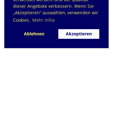
dieser Angebote verbessern. Wenn Sie
„Akzeptieren“ auswählen, verwenden wir
Cookies.
Mehr Infos
Ablehnen
Akzeptieren
SC Sihlfisch Adliswil
Schwimmbad im Tal, Talstrasse 10
Postfach
CH-8134 Adliswil
Kontakt
|
info@sihlfisch.ch
Impressum
|
Datenschutz
© 2026 - Sihlfisch Adliswil