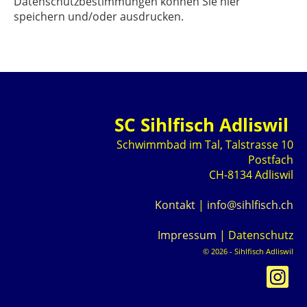
Datenschutzbestimmungen können Sie hier
speichern und/oder ausdrucken.
SC Sihlfisch Adliswil
Schwimmbad im Tal, Talstrasse 10
Postfach
CH-8134 Adliswil
Kontakt
|
info@sihlfisch.ch
Impressum
|
Datenschutz
© 2026 - Sihlfisch Adliswil