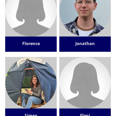
Florence
Jonathan
Simea
Eleni