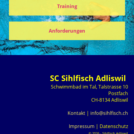
Training
Anforderungen
SC Sihlfisch Adliswil
Schwimmbad im Tal, Talstrasse 10
Postfach
CH-8134 Adliswil
Kontakt
|
info@sihlfisch.ch
Impressum
|
Datenschutz
© 2026 - Sihlfisch Adliswil