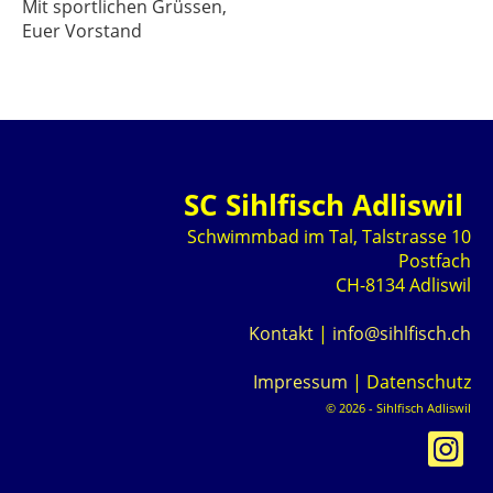
Mit sportlichen Grüssen,
Euer Vorstand
SC Sihlfisch Adliswil
Schwimmbad im Tal, Talstrasse 10
Postfach
CH-8134 Adliswil
Kontakt
|
info@sihlfisch.ch
Impressum
|
Datenschutz
© 2026 - Sihlfisch Adliswil