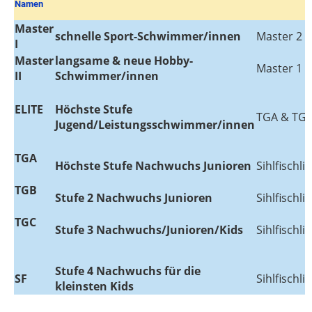
Namen
Master
schnelle Sport-Schwimmer/innen
Master 2
I
Master
langsame & neue Hobby-
Master 1
II
Schwimmer/innen
ELITE
Höchste Stufe
TGA & TG
Jugend/Leistungsschwimmer/innen
TGA
Höchste Stufe Nachwuchs Junioren
Sihlfischli 
TGB
Stufe 2 Nachwuchs Junioren
Sihlfischli 
TGC
Stufe 3 Nachwuchs/Junioren/Kids
Sihlfischli 
Stufe 4 Nachwuchs für die
SF
Sihlfischli 
kleinsten Kids