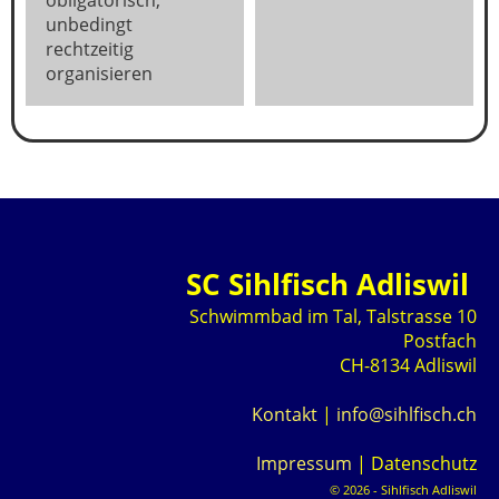
unbedingt
rechtzeitig
organisieren
SC Sihlfisch Adliswil
Schwimmbad im Tal, Talstrasse 10
Postfach
CH-8134 Adliswil
Kontakt
|
info@sihlfisch.ch
Impressum
|
Datenschutz
© 2026 - Sihlfisch Adliswil